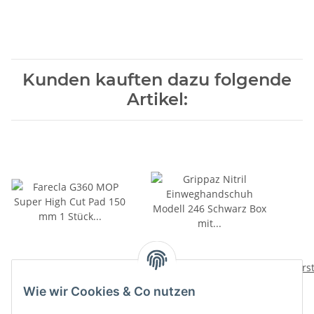
Kunden kauften dazu folgende
Artikel:
Farecla G360 MOP Super
Grippaz Nitril
Verst
High Cut Pad 150 mm 1
Einweghandschuh
Wie wir Cookies & Co nutzen
Stück GMC650
Modell 246 Schwarz Box
14,35 €
*
6,45 €
*
mit 50 Handschuhen