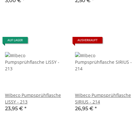
doppelseitig Flausch
einseitig Flausch randlos
3,00 €
*
2,50 €
*
randlos Blau Premium
Grau Premium Qualität
Qualität
AUF LAGER
AUSVERKAUFT
Wibeco Pumpsprühflasche
Wibeco Pumpsprühflasche
LISSY - 213
SIRIUS - 214
23,95 €
*
26,95 €
*