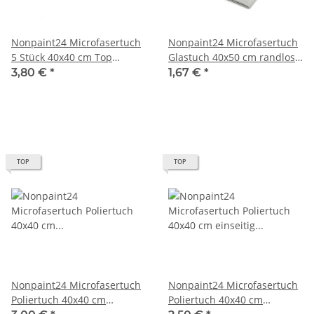
Nonpaint24 Microfasertuch
Nonpaint24 Microfasertuch
5 Stück 40x40 cm Top
Glastuch 40x50 cm randlos
Qualität
Grau Premium Qualität
3,80 €
*
1,67 €
*
TOP
TOP
Nonpaint24 Microfasertuch
Nonpaint24 Microfasertuch
Poliertuch 40x40 cm
Poliertuch 40x40 cm