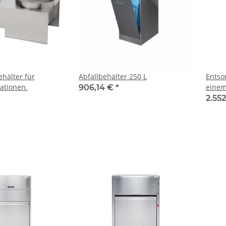
ehälter für
Abfallbehälter 250 L
Entso
ationen.
einem
906,14 €
*
Farbe
2.55