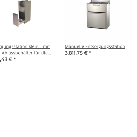
rgungsstation klein – mit
Manuelle Entsorgungsstation
 Ablassbehälter für die
3.811,75 €
*
ntsorgung
2,43 €
*