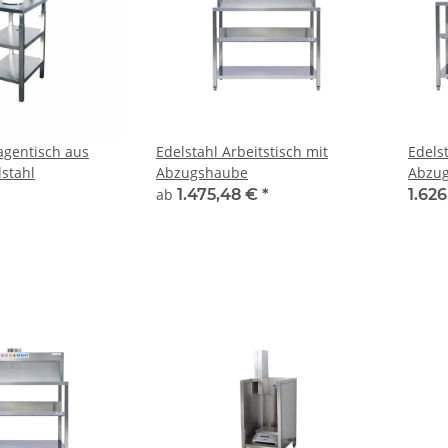
gentisch aus
Edelstahl Arbeitstisch mit
Edels
lstahl
Abzugshaube
Abzu
ab
1.475,48 €
*
1.626