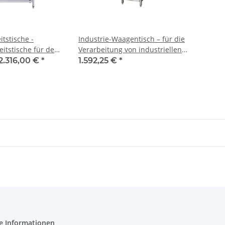
itstische -
Industrie-Waagentisch – für die
eitstische für den
Verarbeitung von industriellen
Einsatz
Farbmengen
2.316,00 €
*
1.592,25 €
*
e Informationen