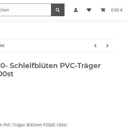
Hersteller
0,00 €
0st
0- Schleifblüten PVC-Träger
00st
ten PVC-Träger Ø35mm P2000 100st