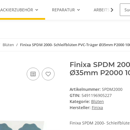
LACKIERZUBEHÖR
REPARATUR
ARBEITSSCHUTZ
Blüten
Finixa SPDM 2000- Schleifblüten PVC-Träger Ø35mm P2000 10
Finixa SPDM 200
Ø35mm P2000 1
Artikelnummer:
SPDM2000
GTIN:
5491196905227
Kategorie:
Blüten
Hersteller:
Finixa
Finixa SPDM 2000- Schleifblü