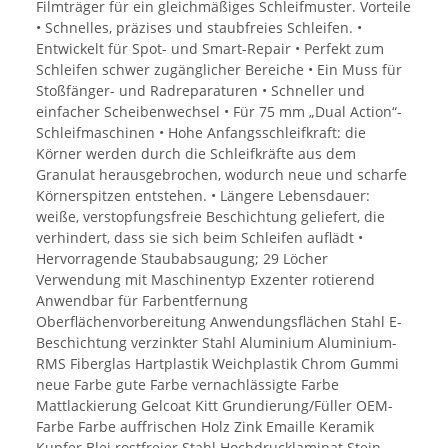
Filmträger für ein gleichmäßiges Schleifmuster. Vorteile
• Schnelles, präzises und staubfreies Schleifen. •
Entwickelt für Spot- und Smart-Repair • Perfekt zum
Schleifen schwer zugänglicher Bereiche • Ein Muss für
Stoßfänger- und Radreparaturen • Schneller und
einfacher Scheibenwechsel • Für 75 mm „Dual Action“-
Schleifmaschinen • Hohe Anfangsschleifkraft: die
Körner werden durch die Schleifkräfte aus dem
Granulat herausgebrochen, wodurch neue und scharfe
Körnerspitzen entstehen. • Längere Lebensdauer:
weiße, verstopfungsfreie Beschichtung geliefert, die
verhindert, dass sie sich beim Schleifen auflädt •
Hervorragende Staubabsaugung; 29 Löcher
Verwendung mit Maschinentyp Exzenter rotierend
Anwendbar für Farbentfernung
Oberflächenvorbereitung Anwendungsflächen Stahl E-
Beschichtung verzinkter Stahl Aluminium Aluminium-
RMS Fiberglas Hartplastik Weichplastik Chrom Gummi
neue Farbe gute Farbe vernachlässigte Farbe
Mattlackierung Gelcoat Kitt Grundierung/Füller OEM-
Farbe Farbe auffrischen Holz Zink Emaille Keramik
Kupfer Blei rostfreier Stahl Hochdrucklaminat Stein