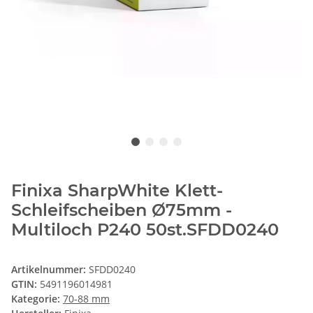
Finixa SharpWhite Klett-
Schleifscheiben Ø75mm -
Multiloch P240 50st.SFDD0240
Artikelnummer:
SFDD0240
GTIN:
5491196014981
Kategorie:
70-88 mm