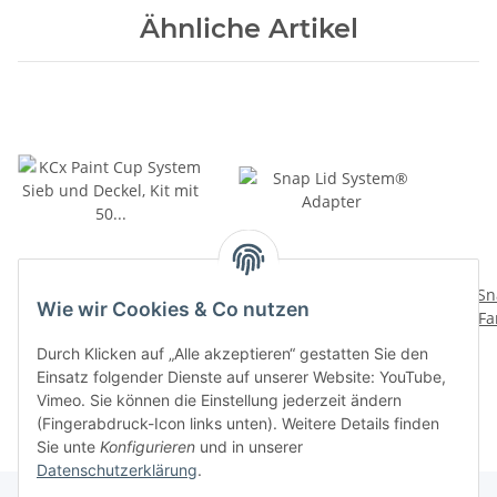
Ähnliche Artikel
KCx Paint Cup System
Snap Lid System®
Sn
Wie wir Cookies & Co nutzen
Sieb und Deckel, Kit mit
Adapter
Fa
50 Stück Lackierbecher
35,90 € -
40,90 €
*
13,51 €
*
Durch Klicken auf „Alle akzeptieren“ gestatten Sie den
Mischbecher
Einsatz folgender Dienste auf unserer Website: YouTube,
Vimeo. Sie können die Einstellung jederzeit ändern
(Fingerabdruck-Icon links unten). Weitere Details finden
Sie unte
Konfigurieren
und in unserer
Datenschutzerklärung
.