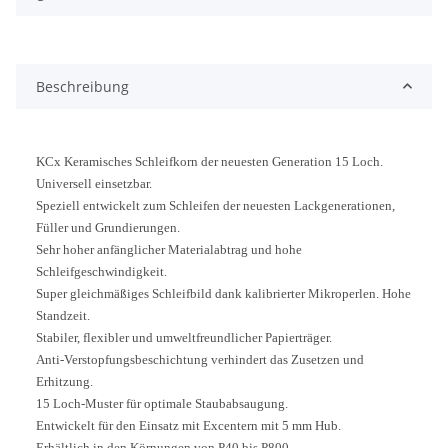
Beschreibung
KCx Keramisches Schleifkorn der neuesten Generation 15 Loch.
Universell einsetzbar.
Speziell entwickelt zum Schleifen der neuesten Lackgenerationen,
Füller und Grundierungen.
Sehr hoher anfänglicher Materialabtrag und hohe
Schleifgeschwindigkeit.
Super gleichmäßiges Schleifbild dank kalibrierter Mikroperlen. Hohe
Standzeit.
Stabiler, flexibler und umweltfreundlicher Papierträger.
Anti-Verstopfungsbeschichtung verhindert das Zusetzen und
Erhitzung.
15 Loch-Muster für optimale Staubabsaugung.
Entwickelt für den Einsatz mit Excentern mit 5 mm Hub.
Erhältlich in den Körnungen von P40 bis P800.