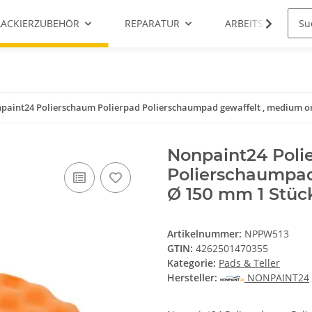
LACKIERZUBEHÖR
REPARATUR
ARBEITSSCHUTZ
paint24 Polierschaum Polierpad Polierschaumpad gewaffelt , medium ora
Nonpaint24 Poli
Polierschaumpad
Ø 150 mm 1 Stück
Artikelnummer:
NPPW513
GTIN:
4262501470355
Kategorie:
Pads & Teller
Hersteller:
NONPAINT24