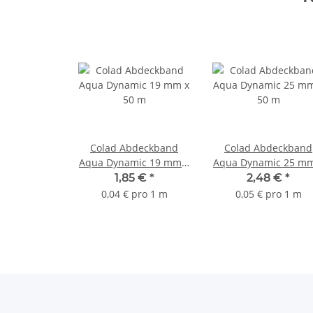
Colad Abdeckband
Colad Abdeckband
Aqua Dynamic 19 mm x
Aqua Dynamic 25 mm
50 m
50 m
1,85 €
*
2,48 €
*
0,04 € pro 1 m
0,05 € pro 1 m