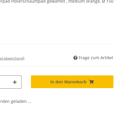
erpad Polierschaumpad gewaffelt , medium orange, Ø 150
Frage zum Artikel
nd abweichend)
In den Warenkorb
den geladen ...