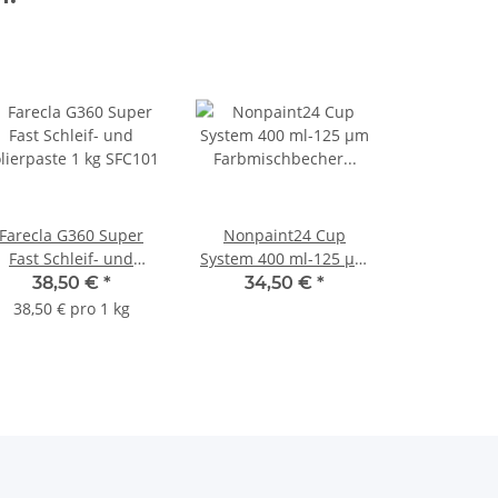
Farecla G360 Super
Nonpaint24 Cup
Fast Schleif- und
System 400 ml-125 µm
lierpaste 1 kg SFC101
Farbmischbecher
38,50 €
*
34,50 €
*
Lackiersystem
38,50 € pro 1 kg
Lackierbecher