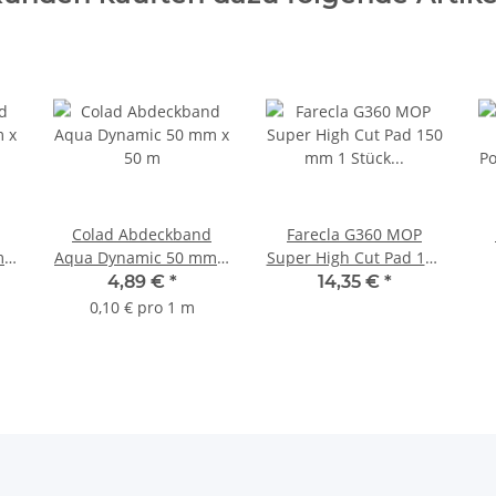
Colad Abdeckband
Farecla G360 MOP
 x
Aqua Dynamic 50 mm x
Super High Cut Pad 150
50 m
mm 1 Stück GMC650
Po
4,89 €
*
14,35 €
*
0,10 € pro 1 m