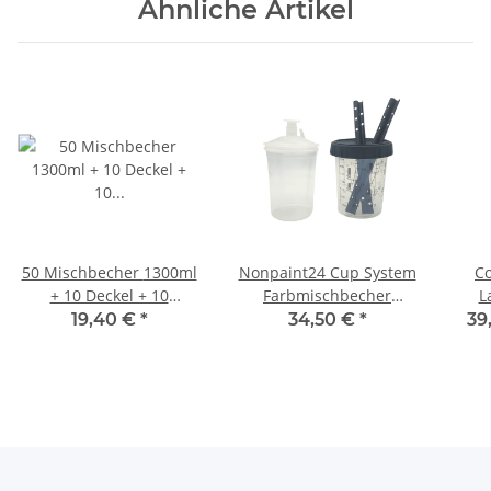
Ähnliche Artikel
50 Mischbecher 1300ml
Nonpaint24 Cup System
C
+ 10 Deckel + 10
Farbmischbecher
La
Rührstäbe Autolack
Lackiersystem
L
19,40 €
*
34,50 €
*
39
Lackmischbecher
Lackierbecher
Klarlack (0,27€/Einheit)